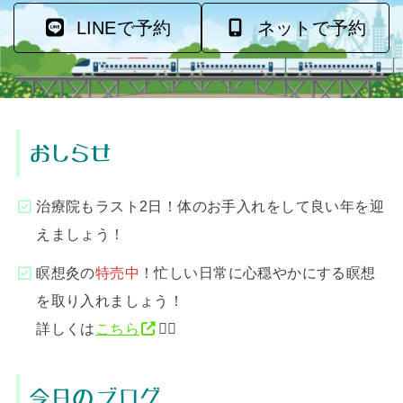
LINEで予約
ネットで予約
おしらせ
治療院もラスト2日！体のお手入れをして良い年を迎
えましょう！
瞑想灸の
特売中
！忙しい日常に心穏やかにする瞑想
を取り入れましょう！
詳しくは
こちら
💁‍♂️
今日のブログ