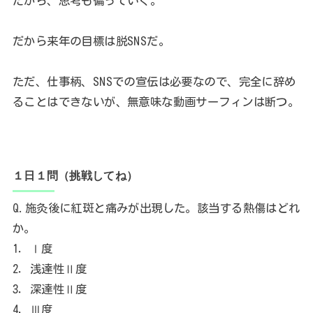
だから、思考も偏っていく。
だから来年の目標は脱SNSだ。
ただ、仕事柄、SNSでの宣伝は必要なので、完全に辞め
ることはできないが、無意味な動画サーフィンは断つ。
１日１問（挑戦してね）
Q.施灸後に紅斑と痛みが出現した。該当する熱傷はどれ
か。
1．Ⅰ度
2．浅達性Ⅱ度
3．深達性Ⅱ度
4．Ⅲ度