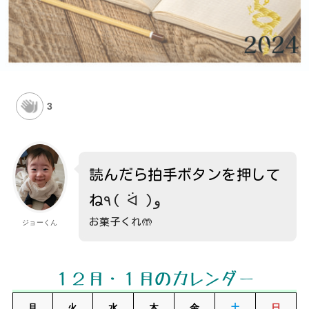
3
読んだら拍手ボタンを押して
ね
٩( ᐛ )و
お菓子くれ🤲
ジョーくん
１２月・１月のカレンダー
月
火
水
木
金
土
日