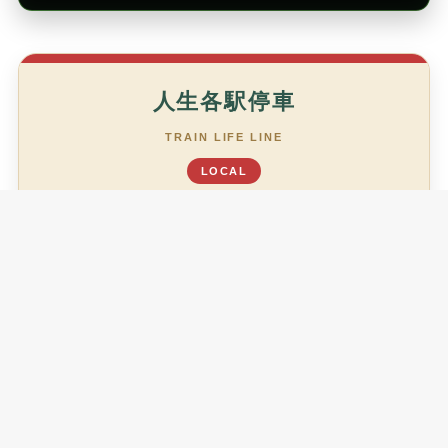
人生各駅停車
TRAIN LIFE LINE
LOCAL
あなたは今、どの駅ですか？
がんばりすぎ駅
TL01
少し休む駅
TL02
整える駅
TL03