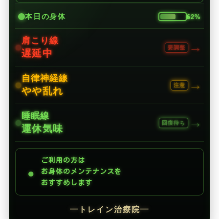
本日の身体
62%
肩こり線
→
要調整
遅延中
自律神経線
→
注意
やや乱れ
睡眠線
→
回復待ち
運休気味
ご利用の方は
●
お身体のメンテナンスを
おすすめします
━
トレイン治療院
━