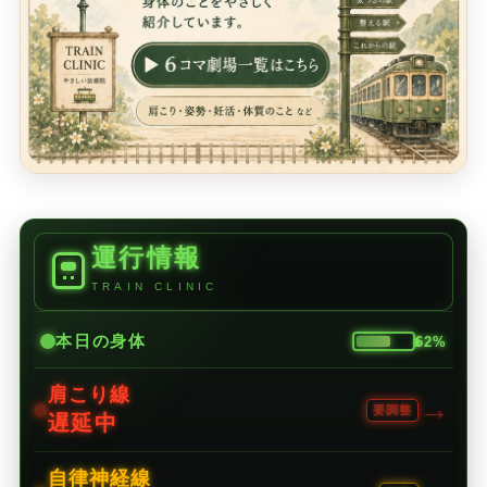
運行情報
TRAIN CLINIC
本日の身体
62%
肩こり線
→
要調整
遅延中
自律神経線