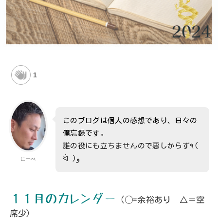
1
このブログは個人の感想であり、日々の
備忘録です。
誰の役にも立ちませんので悪しからず٩(
ᐛ )و
にーべ
１１月のカレンダー
（◯=余裕あり △＝空
席少）