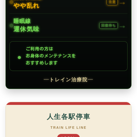
→
注意
やや乱れ
睡眠線
→
回復待ち
運休気味
ご利用の方は
●
お身体のメンテナンスを
おすすめします
━
トレイン治療院
━
人生各駅停車
TRAIN LIFE LINE