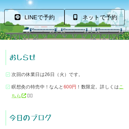
LINEで予約
ネットで予約
おしらせ
次回の休業日は26日（火）です。
瞑想灸の特売中！なんと
600円
！数限定。詳しくは
こ
ちら
💁‍♂️
今日のブログ