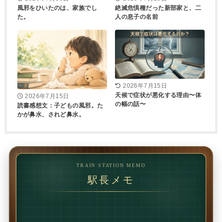
風邪をひいたのは、家族でし
絶滅危惧種だった新部家と、二
た。
人の息子の名前
2026年7月15日
天候で症状が悪化する理由〜体
2026年7月15日
の幅の話〜
読書感想文：子どもの風邪。た
かが鼻水、されど鼻水。
TRAIN STATION MEMO
駅長メモ
1回で変わることもあります。