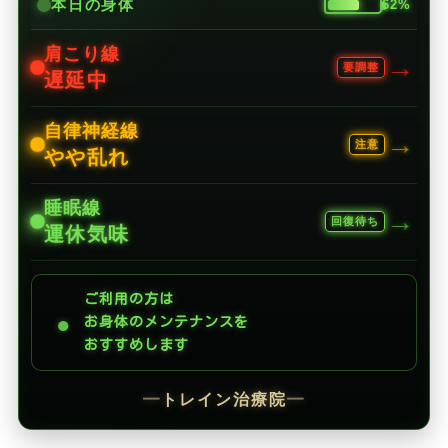
本日の身体
62%
肩こり線
→
要調整
遅延中
自律神経線
→
注意
やや乱れ
睡眠線
→
回復待ち
運休気味
ご利用の方は
●
お身体のメンテナンスを
おすすめします
━
トレイン治療院
━