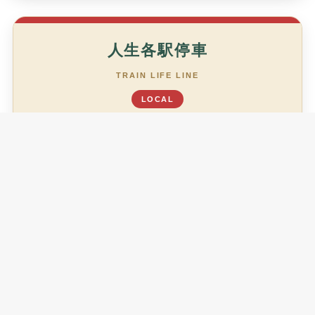
人生各駅停車
TRAIN LIFE LINE
LOCAL
あなたは今、どの駅ですか？
がんばりすぎ駅
TL01
少し休む駅
TL02
整える駅
TL03
余裕駅
TL04