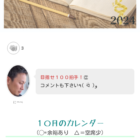
3
目指せ１００拍手！
👏
コメントも下さい٩( ᐛ )و
にーべ
１０月のカレンダー
（◯=余裕あり △＝空席少）