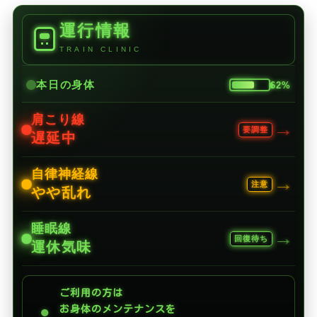
運行情報
TRAIN CLINIC
本日の身体
62%
肩こり線
→
要調整
遅延中
自律神経線
→
注意
やや乱れ
睡眠線
→
回復待ち
運休気味
ご利用の方は
●
お身体のメンテナンスを