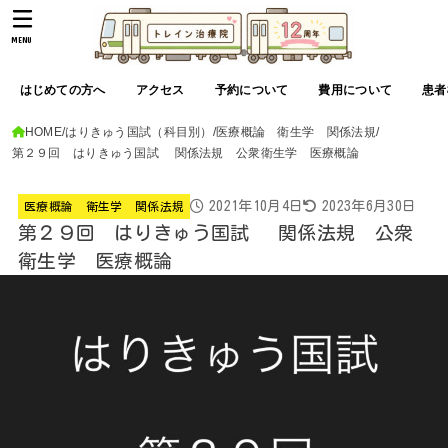
MENU
はじめての方へ
アクセス
予約について
費用について
患者
HOME
はりきゅう国試（科目別）
医療概論 衛生学 関係法規
第２９回 はりきゅう国試 関係法規 公衆衛生学 医療概論
2021年10月4日
2023年6月30日
医療概論 衛生学 関係法規
第２９回 はりきゅう国試 関係法規 公衆
衛生学 医療概論