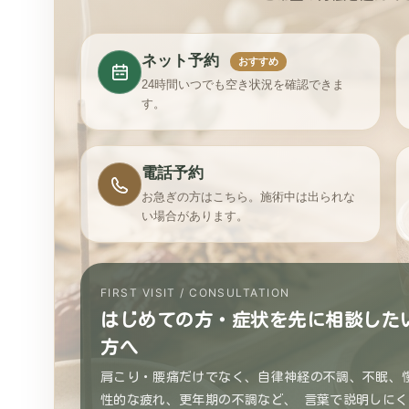
ネット予約
おすすめ
24時間いつでも空き状況を確認できま
す。
電話予約
お急ぎの方はこちら。施術中は出られな
い場合があります。
FIRST VISIT / CONSULTATION
はじめての方・症状を先に相談した
方へ
肩こり・腰痛だけでなく、自律神経の不調、不眠、
性的な疲れ、更年期の不調など、 言葉で説明しにく