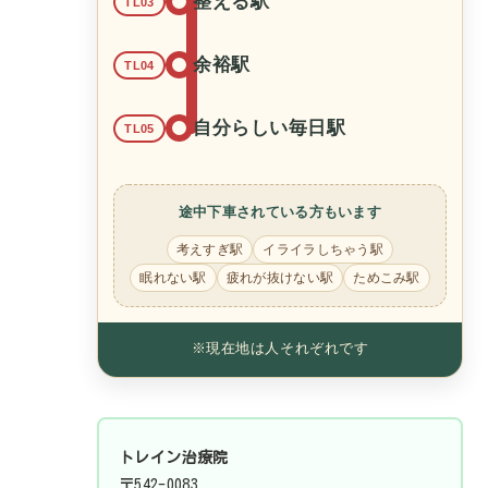
整える駅
TL03
余裕駅
TL04
自分らしい毎日駅
TL05
途中下車されている方もいます
考えすぎ駅
イライラしちゃう駅
眠れない駅
疲れが抜けない駅
ためこみ駅
※現在地は人それぞれです
トレイン治療院
〒542-0083