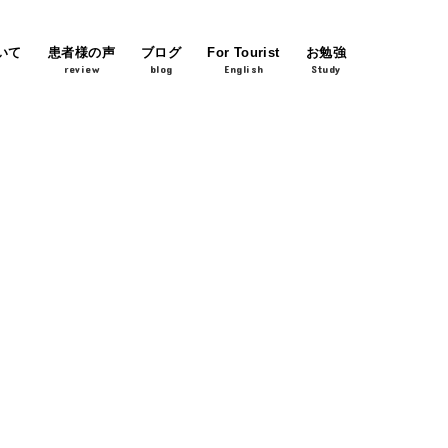
いて
患者様の声
ブログ
For Tourist
お勉強
review
blog
English
Study