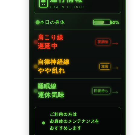
TRAIN CLINIC
本日の身体
62%
肩こり線
→
要調整
遅延中
自律神経線
→
注意
やや乱れ
睡眠線
→
回復待ち
運休気味
ご利用の方は
●
お身体のメンテナンスを
おすすめします