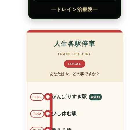
━
トレイン治療院
━
人生各駅停車
TRAIN LIFE LINE
LOCAL
あなたは今、どの駅ですか？
がんばりすぎ駅
TL01
少し休む駅
TL02