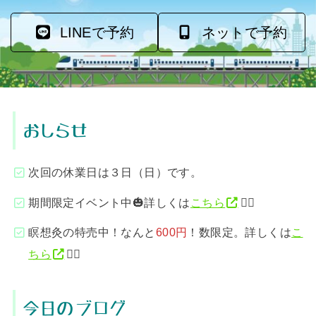
LINEで予約
ネットで予約
おしらせ
次回の休業日は３日（日）です。
期間限定イベント中🎃詳しくは
こちら
💁‍♂️
瞑想灸の特売中！なんと
600円
！数限定。詳しくは
こ
ちら
💁‍♂️
今日のブログ