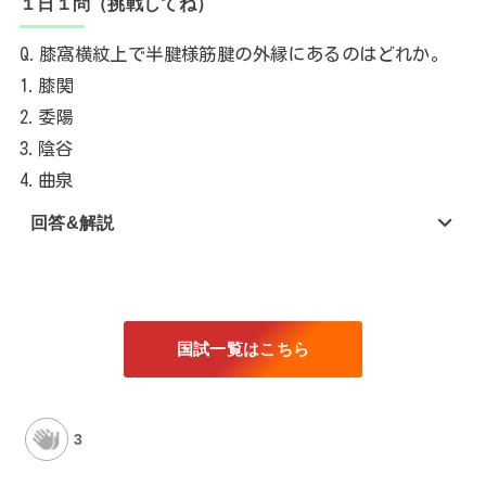
１日１問（挑戦してね）
Q.膝窩横紋上で半腱様筋腱の外縁にあるのはどれか。
1.膝関
2.委陽
3.陰谷
4.曲泉
回答&解説
国試一覧はこちら
3