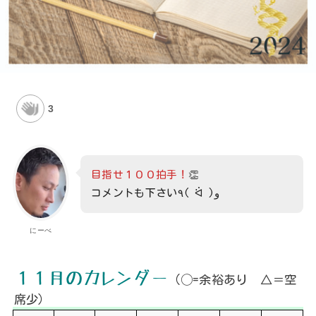
3
目指せ１００拍手！
👏
コメントも下さい٩( ᐛ )و
にーべ
１１月のカレンダー
（◯=余裕あり △＝空
席少）