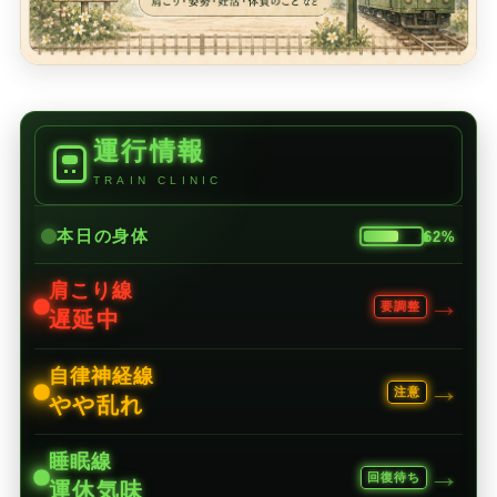
運行情報
TRAIN CLINIC
本日の身体
62%
肩こり線
→
要調整
遅延中
自律神経線
→
注意
やや乱れ
睡眠線
→
回復待ち
運休気味