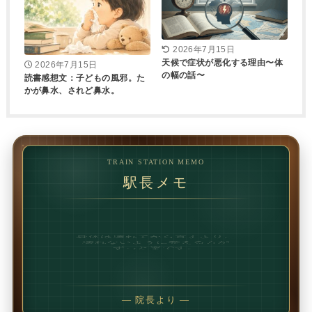
2026年7月15日
天候で症状が悪化する理由〜体
2026年7月15日
の幅の話〜
読書感想文：子どもの風邪。た
かが鼻水、されど鼻水。
TRAIN STATION MEMO
駅長メモ
1回で変わることもあります。
でも、続けることで
変わることの方が多いです。
— 院長より —