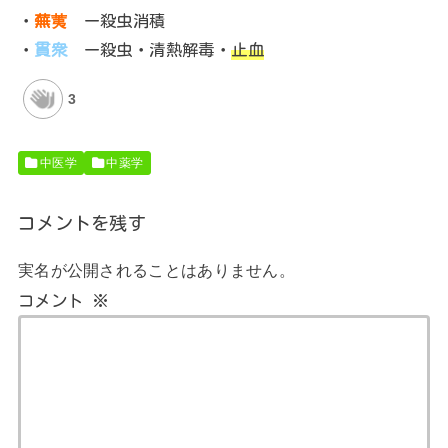
・
蕪荑
ー殺虫消積
・
貫衆
ー殺虫・清熱解毒・
止血
3
中医学
中薬学
コメントを残す
実名が公開されることはありません。
コメント
※