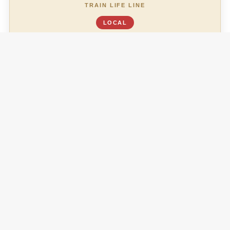
TRAIN LIFE LINE
LOCAL
あなたは今、どの駅ですか？
がんばりすぎ駅
TL01
少し休む駅
TL02
整える駅
TL03
余裕駅
TL04
自分らしい毎日駅
TL05