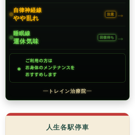
自律神経線
→
注意
やや乱れ
睡眠線
→
回復待ち
運休気味
ご利用の方は
●
お身体のメンテナンスを
おすすめします
━
トレイン治療院
━
人生各駅停車