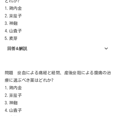
どれか?
1.鶏内金
2.萊菔子
3.神麹
4.山査子
5.麦芽
回答&解説
問題 瘀血による痛経と経閉、産後瘀阻による腹痛の治
療に選ぶべき薬はどれか?
1.鶏内金
2.萊菔子
3.神麹
4.山査子