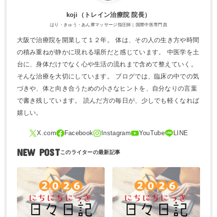
koji（トレ​イン治療院 院長）
はり・きゅう・あん摩マッサージ指圧師｜国際中医専門員
大阪で治療院を開業して１２年。 体は、その人の生き方や時間
の積み重ねが静かに現れる場所だと感じています。 中医学を土
台に、身体だけでなく心や生活の流れまで含めて整えていく。
そんな治療を大切にしています。 ブログでは、臨床の中での気
づきや、体と向き合うための小さなヒントを、自分なりの言葉
で書き残しています。 読んだ方の毎日が、少しでも軽くなれば
嬉しい。
NEW POST