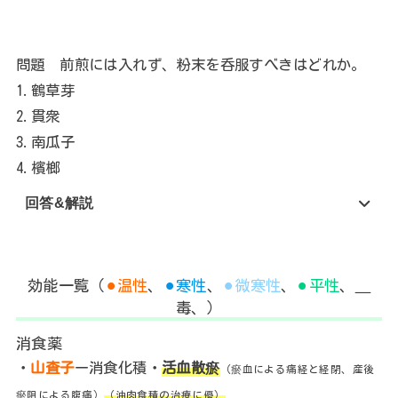
問題 前煎には入れず、粉末を呑服すべきはどれか。
1.鶴草芽
2.貫衆
3.南瓜子
4.檳榔
回答&解説
効能一覧（
⚫︎温性
、
⚫︎寒性
、
⚫︎微寒性
、
⚫︎平性
、
＿
毒、）
消食薬
・
山査子
ー消食化積・
活血散瘀
（瘀血による痛経と経閉、産後
瘀阻による腹痛）
（油肉食積の治療に優）