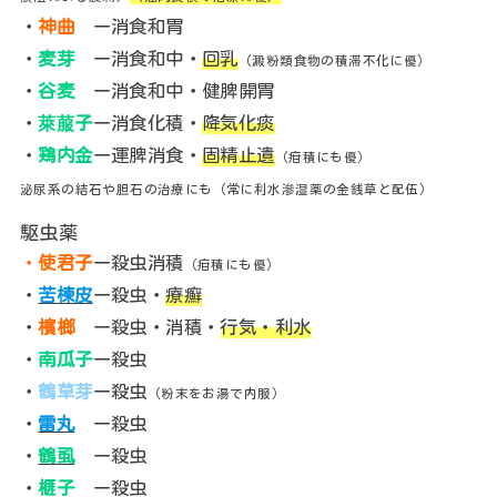
・
神曲
ー消食和胃
・
麦芽
ー消食和中・
回乳
（澱粉類食物の積滞不化に優）
・
谷麦
ー消食和中・健脾開胃
・
萊菔子
ー消食化積・
降気化痰
・
鶏内金
ー運脾消食・
固精止遺
（疳積にも優）
泌尿系の結石や胆石の治療にも（常に利水滲湿薬の金銭草と配伍）
駆虫薬
・
使君子
ー殺虫消積
（疳積にも優）
・
苦楝皮
ー殺虫・
療癬
・
檳榔
ー殺虫・消積・
行気・利水
・
南瓜子
ー殺虫
・
鶴草芽
ー殺虫
（粉末をお湯で内服）
・
雷丸
ー殺虫
・
鶴虱
ー殺虫
・
榧子
ー殺虫