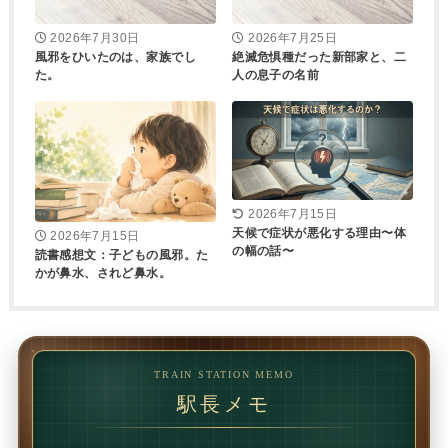
2026年7月30日
2026年7月25日
風邪をひいたのは、家族でし
絶滅危惧種だった新部家と、二
た。
人の息子の名前
2026年7月15日
天候で症状が悪化する理由〜体
2026年7月15日
の幅の話〜
読書感想文：子どもの風邪。た
かが鼻水、されど鼻水。
TRAIN STATION MEMO
駅長メモ