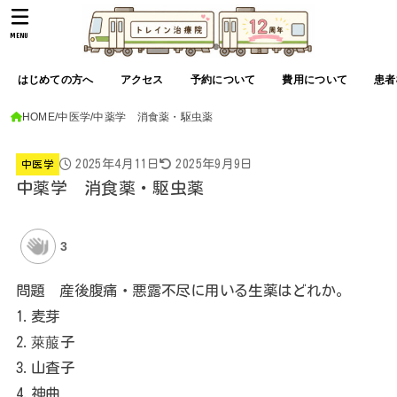
MENU
はじめての方へ
アクセス
予約について
費用について
患者
HOME
中医学
中薬学 消食薬・駆虫薬
2025年4月11日
2025年9月9日
中医学
中薬学 消食薬・駆虫薬
3
問題 産後腹痛・悪露不尽に用いる生薬はどれか。
1.麦芽
2.萊菔子
3.山査子
4.神曲