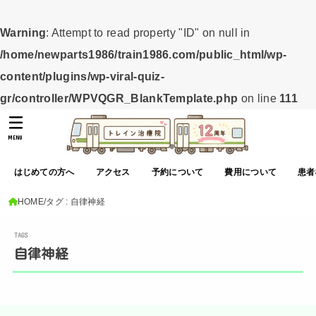
Warning
: Attempt to read property "ID" on null in
/home/newparts1986/train1986.com/public_html/wp-
content/plugins/wp-viral-quiz-
gr/controller/WPVQGR_BlankTemplate.php
on line
111
MENU
はじめての方へ
アクセス
予約について
費用について
患者
HOME
タグ : 自律神経
自律神経