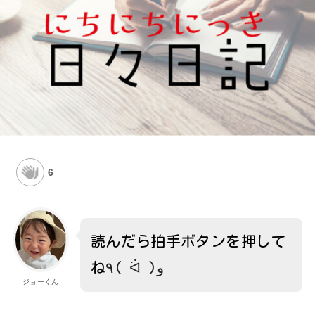
6
読んだら拍手ボタンを押して
ね
٩( ᐛ )و
ジョーくん