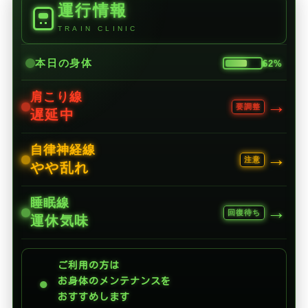
運行情報
TRAIN CLINIC
本日の身体
62%
肩こり線
→
要調整
遅延中
自律神経線
→
注意
やや乱れ
睡眠線
→
回復待ち
運休気味
ご利用の方は
●
お身体のメンテナンスを
おすすめします