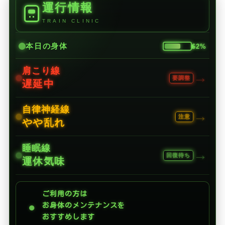
運行情報
TRAIN CLINIC
本日の身体
62%
肩こり線
→
要調整
遅延中
自律神経線
→
注意
やや乱れ
睡眠線
→
回復待ち
運休気味
ご利用の方は
●
お身体のメンテナンスを
おすすめします