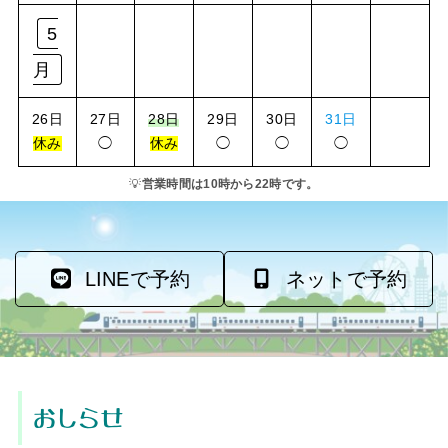
5
月
26日
27日
28日
29日
30日
31日
休み
◯
休み
◯
◯
◯
💡
営業時間は10時から22時です。
LINEで予約
ネットで予約
おしらせ