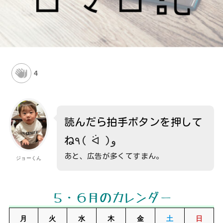
4
読んだら拍手ボタンを押して
ね
٩( ᐛ )و
あと、広告が多くてすまん。
ジョーくん
５・６月のカレンダー
月
火
水
木
金
土
日