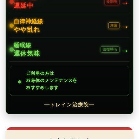
→
要調整
遅延中
自律神経線
→
注意
やや乱れ
睡眠線
→
回復待ち
運休気味
ご利用の方は
●
お身体のメンテナンスを
おすすめします
━
トレイン治療院
━