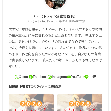
koji（トレ​イン治療院 院長）
はり・きゅう・あん摩マッサージ指圧師｜国際中医専門員
大阪で治療院を開業して１２年。 体は、その人の生き方や時間
の積み重ねが静かに現れる場所だと感じています。 中医学を土
台に、身体だけでなく心や生活の流れまで含めて整えていく。
そんな治療を大切にしています。 ブログでは、臨床の中での気
づきや、体と向き合うための小さなヒントを、自分なりの言葉
で書き残しています。 読んだ方の毎日が、少しでも軽くなれば
嬉しい。
NEW POST