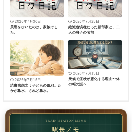
2026年7月30日
2026年7月25日
風邪をひいたのは、家族でし
絶滅危惧種だった新部家と、二
た。
人の息子の名前
2026年7月15日
天候で症状が悪化する理由〜体
2026年7月15日
の幅の話〜
読書感想文：子どもの風邪。た
かが鼻水、されど鼻水。
TRAIN STATION MEMO
駅長メモ