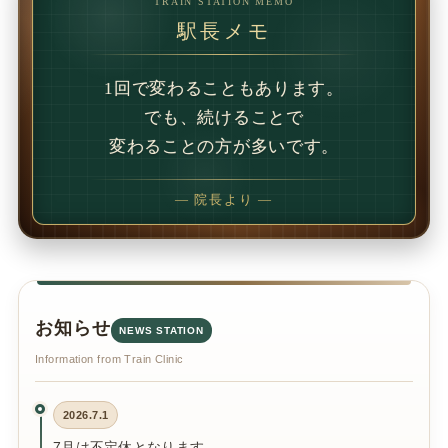
TRAIN STATION MEMO
駅長メモ
1回で変わることもあります。
でも、続けることで
変わることの方が多いです。
— 院長より —
お知らせ
NEWS STATION
Information from Train Clinic
2026.7.1
7月は不定休となります。