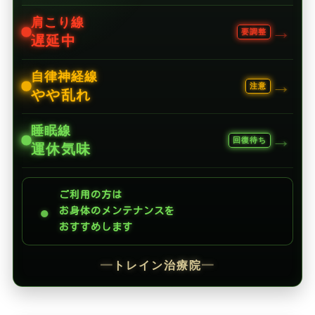
肩こり線
→
要調整
遅延中
自律神経線
→
注意
やや乱れ
睡眠線
→
回復待ち
運休気味
ご利用の方は
●
お身体のメンテナンスを
おすすめします
━
トレイン治療院
━