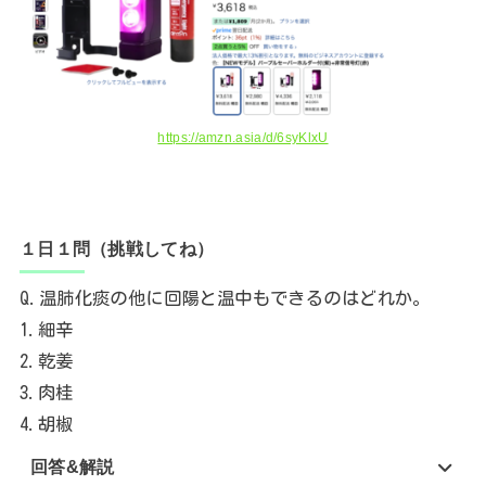
https://amzn.asia/d/6syKlxU
１日１問（挑戦してね）
Q.温肺化痰の他に回陽と温中もできるのはどれか。
1.細辛
2.乾姜
3.肉桂
4.胡椒
回答&解説