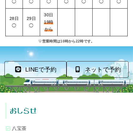
◯
◯
◯
◯
◯
◯
◯
30日
28日
29日
19時
◯
◯
から
💡
営業時間は10時から22時です。
LINEで予約
ネットで予約
おしらせ
八宝茶