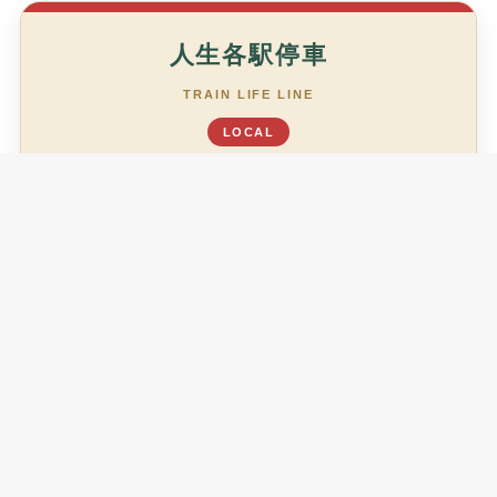
人生各駅停車
TRAIN LIFE LINE
LOCAL
あなたは今、どの駅ですか？
がんばりすぎ駅
TL01
少し休む駅
TL02
整える駅
TL03
余裕駅
TL04