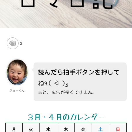
2
読んだら拍手ボタンを押して
ね
٩( ᐛ )و
ジョーくん
あと、広告が多くてすまん。
３月・４月のカレンダー
月
火
水
木
金
土
日