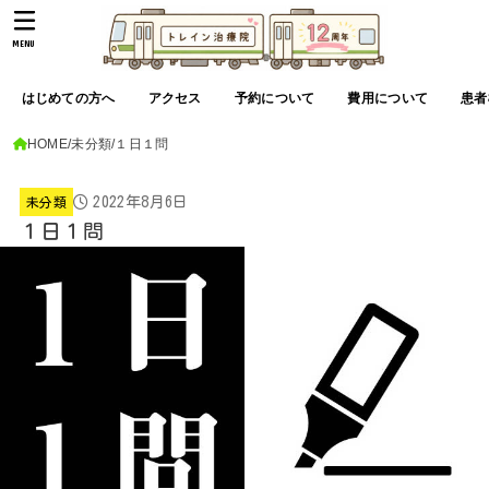
MENU
はじめての方へ
アクセス
予約について
費用について
患者
HOME
未分類
１日１問
2022年8月6日
未分類
１日１問