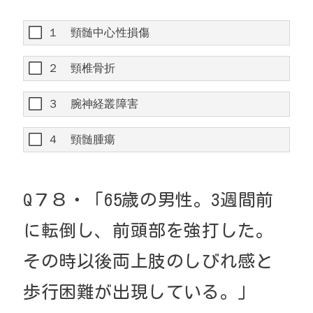
１ 頸髄中心性損傷
２ 頸椎骨折
３ 腕神経叢障害
４ 頸髄腫瘍
Q
７８・
「
65
歳の男性。
3
週間前
に転倒し、前頭部を強打した。
その時以後両上肢のしびれ感と
歩行困難が出現している。」