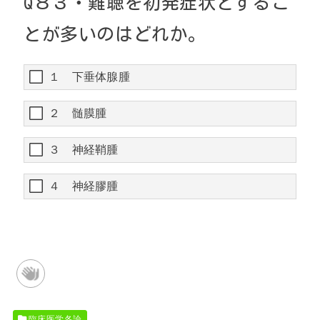
Q８
３・
難聴を初発症状とするこ
とが多いのはどれか。
１ 下垂体腺腫
２ 髄膜腫
３ 神経鞘腫
４ 神経膠腫
臨床医学各論