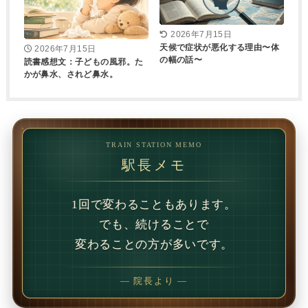
2026年7月15日
天候で症状が悪化する理由〜体
2026年7月15日
の幅の話〜
読書感想文：子どもの風邪。た
かが鼻水、されど鼻水。
TRAIN STATION MEMO
駅長メモ
1回で変わることもあります。
でも、続けることで
変わることの方が多いです。
— 院長より —