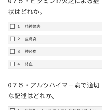
Q
７５・
ビタミン
B2
欠乏による症
状はどれか。
１ 精神障害
２ 皮膚炎
３ 神経炎
４ 貧血
Q
７６・
アルツハイマー病で適切
な記述はどれか。