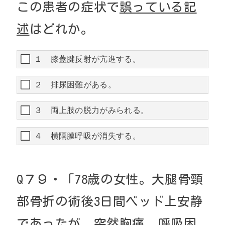
この患者の症状で
誤っている
記
述
はどれか。
１ 膝蓋腱反射が亢進する。
２ 排尿困難がある。
３ 両上肢の脱力がみられる。
４ 横隔膜呼吸が消失する。
Q
７９・
「
78
歳の女性。大腿骨頸
部骨折の術後
3
日間ベッド上安静
であったが、突然胸痛、呼吸困