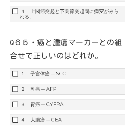
４ 上関節突起と下関節突起間に病変がみら
れる。
Q
６５・
癌と腫瘍マーカーとの組
合せで正しいのはどれか。
１ 子宮体癌 ─ SCC
２ 乳癌 ─ AFP
３ 胃癌 ─ CYFRA
４ 大腸癌 ─ CEA