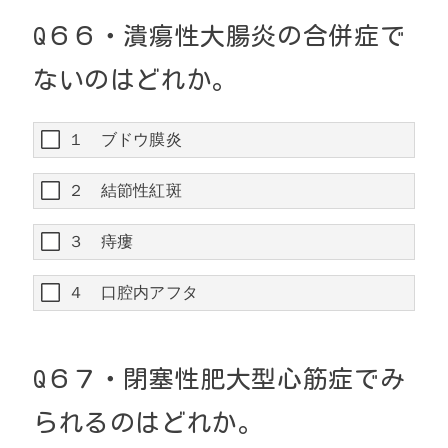
Q
６６・
潰瘍性大腸炎の
合併症で
ない
のはどれか。
１ ブドウ膜炎
２ 結節性紅斑
３ 痔瘻
４ 口腔内アフタ
Q
６７・
閉塞性肥大型心筋症でみ
られるのはどれか。