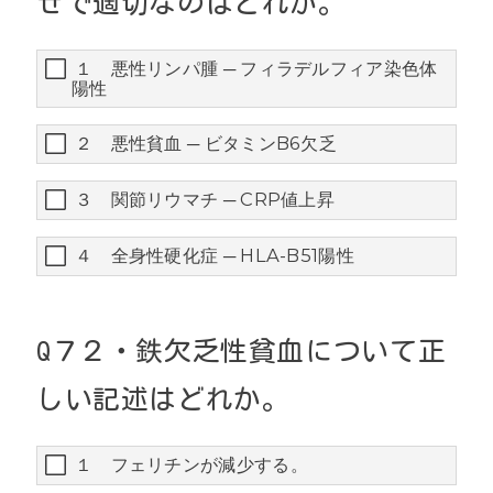
せで適切なのはどれか。
１ 悪性リンパ腫 ─ フィラデルフィア染色体
陽性
２ 悪性貧血 ─ ビタミンB6欠乏
３ 関節リウマチ ─ CRP値上昇
４ 全身性硬化症 ─ HLA-B51陽性
Q
７２・
鉄欠乏性貧血について正
しい記述はどれか。
１ フェリチンが減少する。