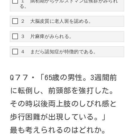
１ 病初期からゲルストマン症候群がみられ
る。
２ 大脳皮質に老人斑を認める。
３ 片麻痺がみられる。
４ まだら認知症が特徴的である。
Q
７７・
「
65
歳の男性。
3
週間前
に転倒し、前頭部を強打した。
その時以後両上肢のしびれ感と
歩行困難が出現している。」
最も考えられるのはどれか。