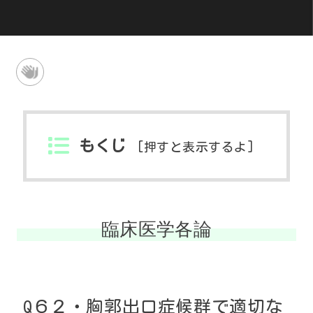
もくじ
[
押すと表示するよ
]
臨床医学各論
Q
６２・
胸郭出口症候群で適切な