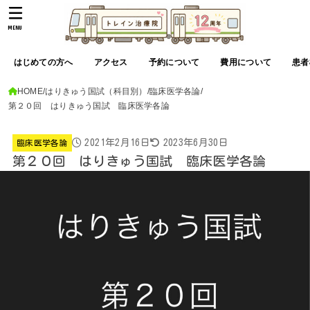
MENU
はじめての方へ
アクセス
予約について
費用について
患者
HOME
はりきゅう国試（科目別）
臨床医学各論
第２０回 はりきゅう国試 臨床医学各論
2021年2月16日
2023年6月30日
臨床医学各論
第２０回 はりきゅう国試 臨床医学各論