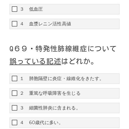
３ 低血圧
４ 血漿レニン活性高値
Q
６９・
特発性肺線維症について
誤っている
記述
はどれか。
１ 肺胞隔壁に炎症・線維化をきたす。
２ 重篤な呼吸障害を生じる
３ 細菌性肺炎に含まれる。
４ 60歳代に多い。