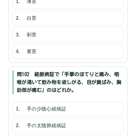
薄苔
白苔
剥苔
黄苔
問102 経脈病証で「手掌のほてりと痛み、咽
喉が渇いて飲み物を欲しがる、目が黄ばみ、胸
肋部が痛む」のはどれか。
手の少陰心経病証
手の太陰肺経病証