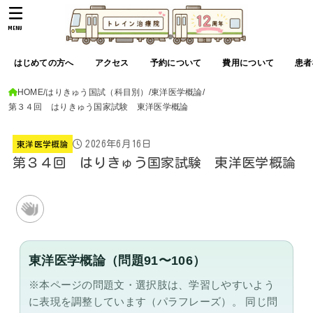
MENU
はじめての方へ
アクセス
予約について
費用について
患者
HOME
はりきゅう国試（科目別）
東洋医学概論
第３４回 はりきゅう国家試験 東洋医学概論
2026年6月16日
東洋医学概論
第３４回 はりきゅう国家試験 東洋医学概論
東洋医学概論（問題91〜106）
※本ページの問題文・選択肢は、学習しやすいよう
に表現を調整しています（パラフレーズ）。
同じ問