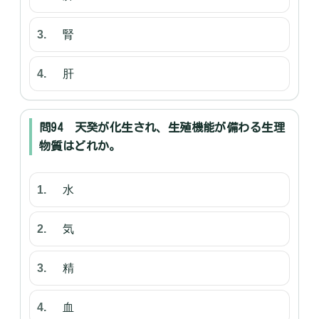
腎
肝
問94 天癸が化生され、生殖機能が備わる生理
物質はどれか。
水
気
精
血