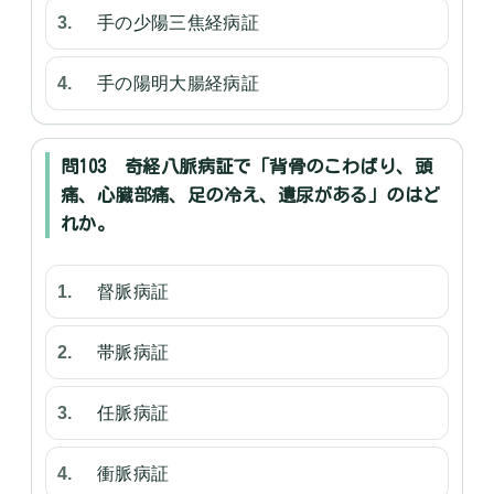
手の少陽三焦経病証
手の陽明大腸経病証
問103 奇経八脈病証で「背骨のこわばり、頭
痛、心臓部痛、足の冷え、遺尿がある」のはど
れか。
督脈病証
帯脈病証
任脈病証
衝脈病証