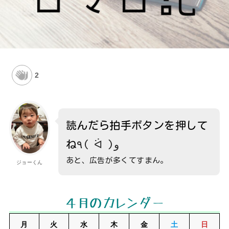
2
読んだら拍手ボタンを押して
ね
٩( ᐛ )و
あと、広告が多くてすまん。
ジョーくん
４月のカレンダー
月
火
水
木
金
土
日