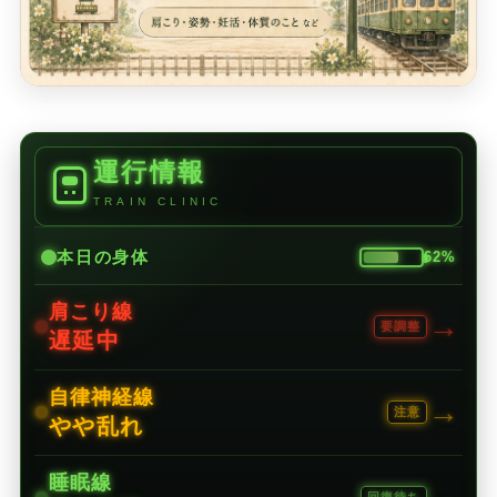
運行情報
TRAIN CLINIC
本日の身体
62%
肩こり線
→
要調整
遅延中
自律神経線
→
注意
やや乱れ
睡眠線