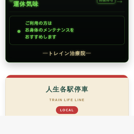
→
回復待ち
運休気味
ご利用の方は
●
お身体のメンテナンスを
おすすめします
━
トレイン治療院
━
人生各駅停車
TRAIN LIFE LINE
LOCAL
あなたは今、どの駅ですか？