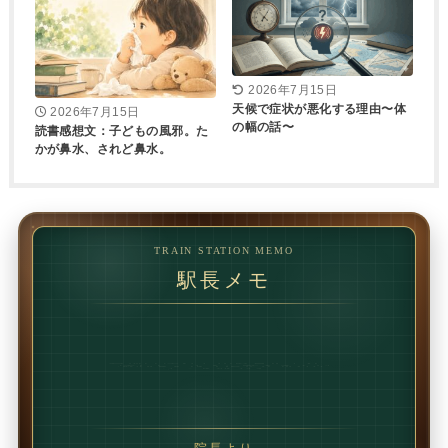
2026年7月15日
天候で症状が悪化する理由〜体
2026年7月15日
の幅の話〜
読書感想文：子どもの風邪。た
かが鼻水、されど鼻水。
TRAIN STATION MEMO
駅長メモ
1回で変わることもあります。
でも、続けることで
変わることの方が多いです。