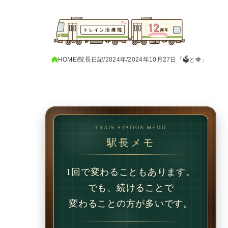
HOME
院長日記
2024年
2024年10月27日「🗳️と🍓」
TRAIN STATION MEMO
駅長メモ
1回で変わることもあります。
でも、続けることで
変わることの方が多いです。