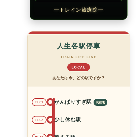
━
トレイン治療院
━
人生各駅停車
TRAIN LIFE LINE
LOCAL
あなたは今、どの駅ですか？
がんばりすぎ駅
TL01
少し休む駅
TL02