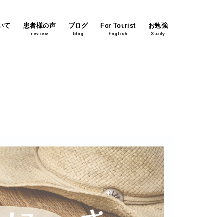
いて
患者様の声
ブログ
For Tourist
お勉強
review
blog
English
Study