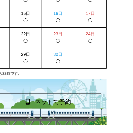
◯
◯
◯
15日
16日
17日
◯
◯
◯
22日
23日
24日
◯
◯
◯
29日
30日
◯
◯
ら22時です。
ネットで予約