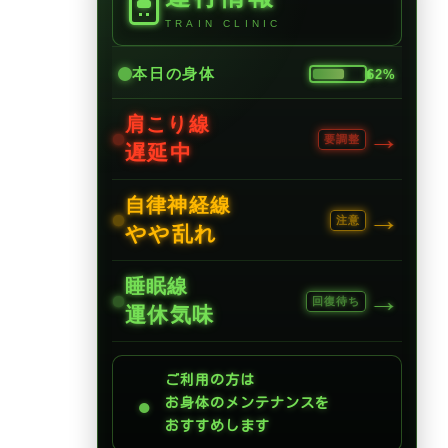
TRAIN CLINIC
本日の身体
62%
肩こり線
→
要調整
遅延中
自律神経線
→
注意
やや乱れ
睡眠線
→
回復待ち
運休気味
ご利用の方は
●
お身体のメンテナンスを
おすすめします