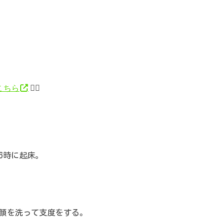
こちら
💁‍♂️
6時に起床。
顔を洗って支度をする。