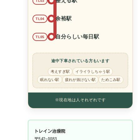
整える駅
TL03
余裕駅
TL04
自分らしい毎日駅
TL05
途中下車されている方もいます
考えすぎ駅
イライラしちゃう駅
眠れない駅
疲れが抜けない駅
ためこみ駅
※現在地は人それぞれです
トレイン治療院
〒542-0083