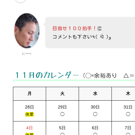
目指せ１００拍手！
👏
コメントも下さい٩( ᐛ )و
にーべ
１１月のカレンダー
（◯=余裕あり △
月
火
水
木
28日
29日
30日
31日
休業
◯
◯
◯
4日
5日
6日
7日