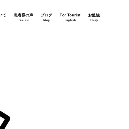
いて
患者様の声
ブログ
For Tourist
お勉強
review
blog
English
Study