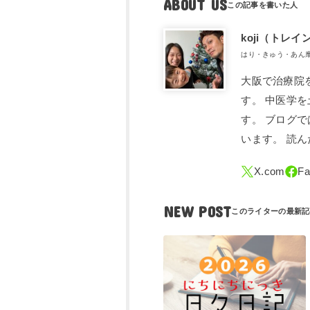
ABOUT US
koji（トレ​
はり・きゅう・あん
大阪で治療院
す。 中医学
す。 ブログ
います。 読
NEW POST