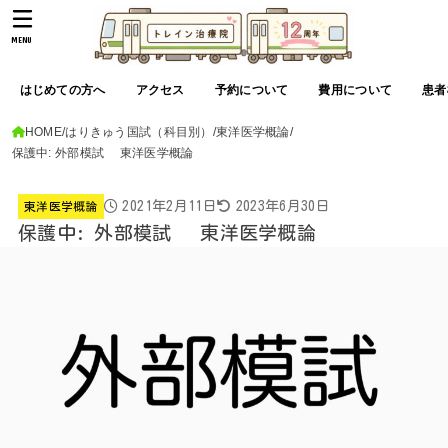
MENU
はじめての方へ
アクセス
予約について
費用について
患者
HOME
はりきゅう国試（科目別）
東洋医学概論
保護中: 外部模試 東洋医学概論
2021年2月11日
2023年6月30日
東洋医学概論
保護中: 外部模試 東洋医学概論