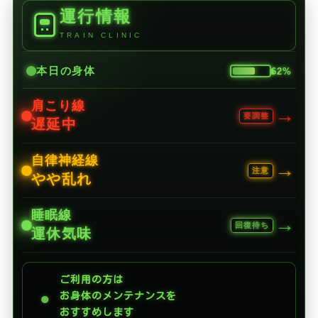
運行情報
TRAIN CLINIC
本日の身体
62%
肩こり線
→
要調整
遅延中
自律神経線
→
注意
やや乱れ
睡眠線
→
回復待ち
運休気味
ご利用の方は
●
お身体のメンテナンスを
おすすめします