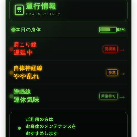
運行情報
TRAIN CLINIC
本日の身体
62%
肩こり線
→
要調整
遅延中
自律神経線
→
注意
やや乱れ
睡眠線
→
回復待ち
運休気味
ご利用の方は
●
お身体のメンテナンスを
おすすめします