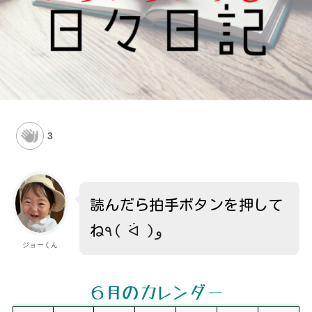
3
読んだら拍手ボタンを押して
ね
٩( ᐛ )و
ジョーくん
６月のカレンダー