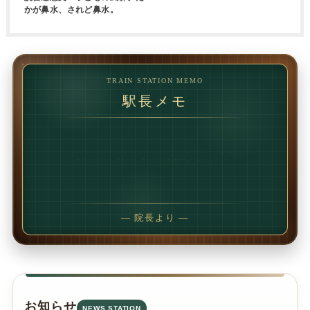
かが鼻水、されど鼻水。
TRAIN STATION MEMO
駅長メモ
1回で変わることもあります。
でも、続けることで
変わることの方が多いです。
— 院長より —
お知らせ
NEWS STATION