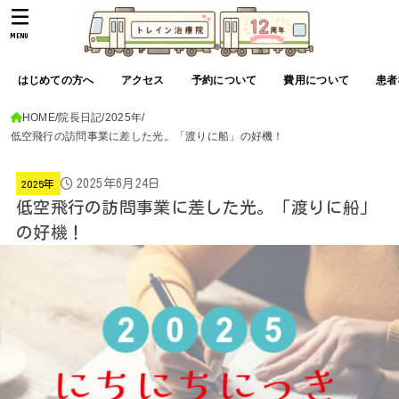
MENU
はじめての方へ
アクセス
予約について
費用について
患者
HOME
院長日記
2025年
低空飛行の訪問事業に差した光。「渡りに船」の好機！
2025年6月24日
2025年
低空飛行の訪問事業に差した光。「渡りに船」
の好機！