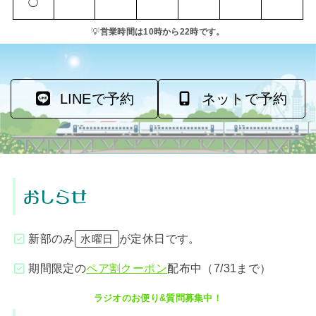
◯
💡
営業時間は10時から22時です。
LINEで予約
ネットで予約
おしらせ
新部のみ
が定休日です。
水曜日
期間限定の
ペア割クーポン
配布中（7/31まで）
ラジオのお便り&質問募集中！