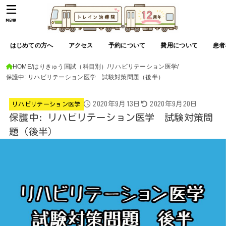
MENU
はじめての方へ
アクセス
予約について
費用について
患者
HOME
はりきゅう国試（科目別）
リハビリテーション医学
保護中: リハビリテーション医学 試験対策問題（後半）
2020年9月13日
2020年9月20日
リハビリテーション医学
保護中: リハビリテーション医学 試験対策問
題（後半）