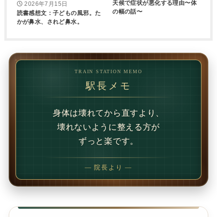
天候で症状が悪化する理由〜体
2026年7月15日
の幅の話〜
読書感想文：子どもの風邪。た
かが鼻水、されど鼻水。
TRAIN STATION MEMO
駅長メモ
— 院長より —