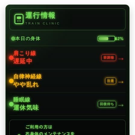
運行情報
TRAIN CLINIC
本日の身体
62%
肩こり線
→
要調整
遅延中
自律神経線
→
注意
やや乱れ
睡眠線
→
回復待ち
運休気味
ご利用の方は
お身体のメンテナンスを