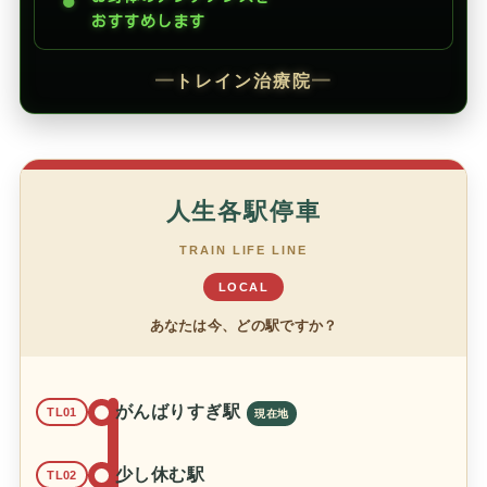
●
おすすめします
━
トレイン治療院
━
人生各駅停車
TRAIN LIFE LINE
LOCAL
あなたは今、どの駅ですか？
がんばりすぎ駅
TL01
少し休む駅
TL02