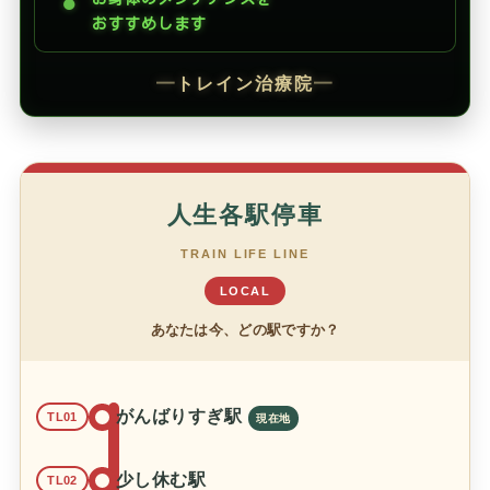
●
おすすめします
━
トレイン治療院
━
人生各駅停車
TRAIN LIFE LINE
LOCAL
あなたは今、どの駅ですか？
がんばりすぎ駅
TL01
少し休む駅
TL02