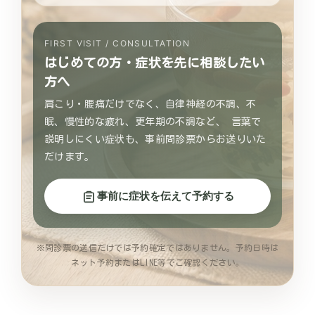
FIRST VISIT / CONSULTATION
はじめての方・症状を先に相談したい
方へ
肩こり・腰痛だけでなく、自律神経の不調、不
眠、慢性的な疲れ、更年期の不調など、 言葉で
説明しにくい症状も、事前問診票からお送りいた
だけます。
事前に症状を伝えて予約する
※問診票の送信だけでは予約確定ではありません。予約日時は
ネット予約またはLINE等でご確認ください。