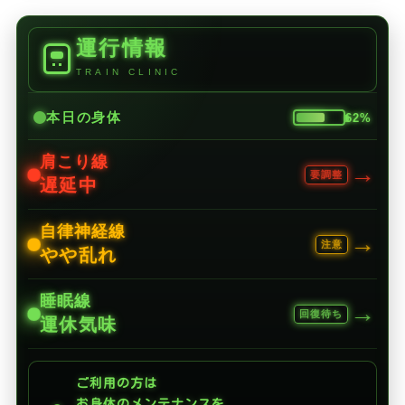
運行情報
TRAIN CLINIC
本日の身体
62%
肩こり線
→
要調整
遅延中
自律神経線
→
注意
やや乱れ
睡眠線
→
回復待ち
運休気味
ご利用の方は
お身体のメンテナンスを