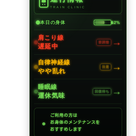
TRAIN CLINIC
本日の身体
62%
肩こり線
→
要調整
遅延中
自律神経線
→
注意
やや乱れ
睡眠線
→
回復待ち
運休気味
ご利用の方は
●
お身体のメンテナンスを
おすすめします