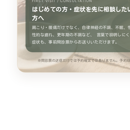
FIRST VISIT / CONSULTATION
はじめての方・症状を先に相談した
方へ
肩こり・腰痛だけでなく、自律神経の不調、不眠、
性的な疲れ、更年期の不調など、 言葉で説明しにく
症状も、事前問診票からお送りいただけます。
※問診票の送信だけでは予約確定ではありません。予約日