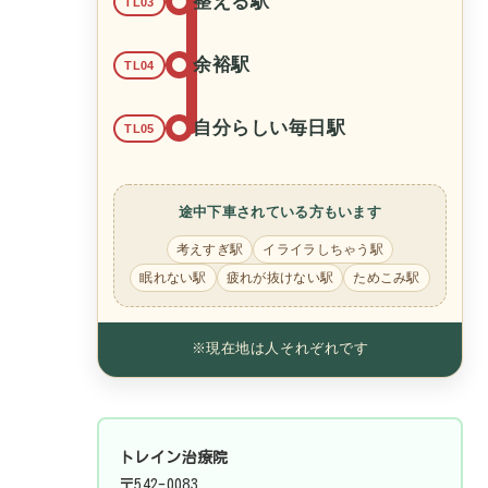
整える駅
TL03
余裕駅
TL04
自分らしい毎日駅
TL05
途中下車されている方もいます
考えすぎ駅
イライラしちゃう駅
眠れない駅
疲れが抜けない駅
ためこみ駅
※現在地は人それぞれです
トレイン治療院
〒542-0083