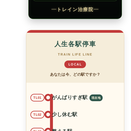
━
トレイン治療院
━
人生各駅停車
TRAIN LIFE LINE
LOCAL
あなたは今、どの駅ですか？
がんばりすぎ駅
TL01
少し休む駅
TL02