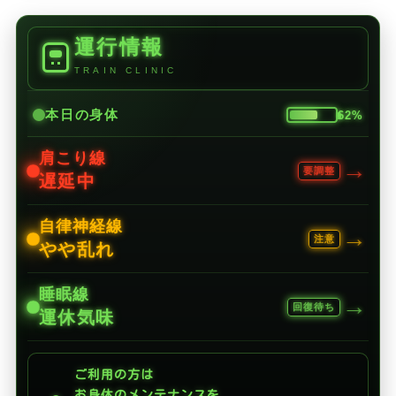
運行情報
TRAIN CLINIC
本日の身体
62%
肩こり線
→
要調整
遅延中
自律神経線
→
注意
やや乱れ
睡眠線
→
回復待ち
運休気味
ご利用の方は
お身体のメンテナンスを