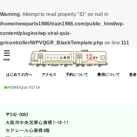
Warning
: Attempt to read property "ID" on null in
/home/newparts1986/train1986.com/public_html/wp-
content/plugins/wp-viral-quiz-
gr/controller/WPVQGR_BlankTemplate.php
on line
111
MENU
はじめての方へ
アクセス
予約について
費用について
患者
HOME
Quiz #1714
〒542-0083
大阪市中央区東心斎橋1-16-11
セクレール心斎橋4階