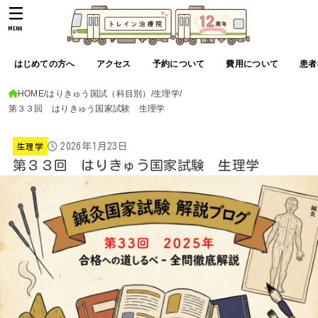
MENU
はじめての方へ
アクセス
予約について
費用について
患者
HOME
はりきゅう国試（科目別）
生理学
第３３回 はりきゅう国家試験 生理学
2026年1月23日
生理学
第３３回 はりきゅう国家試験 生理学