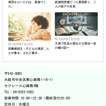
風邪をひいたのは、家族でし
絶滅危惧種だった新部家と、二
た。
人の息子の名前
2026年7月15日
天候で症状が悪化する理由〜体
2026年7月15日
の幅の話〜
読書感想文：子どもの風邪。た
かが鼻水、されど鼻水。
〒542-0083
大阪市中央区東心斎橋1-16-11
セクレール心斎橋4階
TEL：
06-6252-3622
営業時間 10:00〜22:00（最終受付20:30）
定休日：水曜日