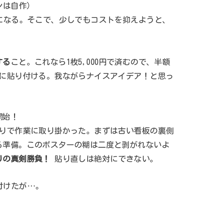
ンは自作）
になる。そこで、少しでもコストを抑えようと、
する
こと。これなら1枚5,000円で済むので、半額
側に貼り付ける。我ながらナイスアイデア！と思っ
開始！
かりで作業に取り掛かった。まずは古い看板の裏側
る準備。このポスターの糊は二度と剥がれないよ
りの真剣勝負！
貼り直しは絶対にできない。
付けたが…。