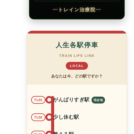
━
トレイン治療院
━
人生各駅停車
TRAIN LIFE LINE
LOCAL
あなたは今、どの駅ですか？
がんばりすぎ駅
TL01
少し休む駅
TL02