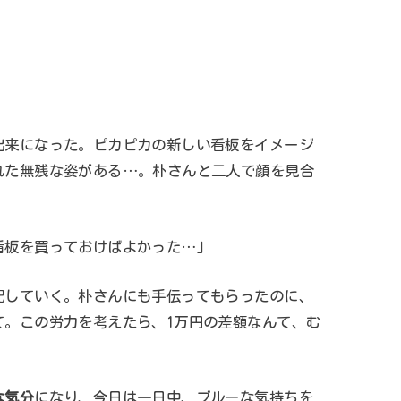
出来になった。ピカピカの新しい看板をイメージ
れた無残な姿がある…。朴さんと二人で顔を見合
看板を買っておけばよかった…」
配していく。朴さんにも手伝ってもらったのに、
て。この労力を考えたら、1万円の差額なんて、む
な気分
になり、今日は一日中、ブルーな気持ちを