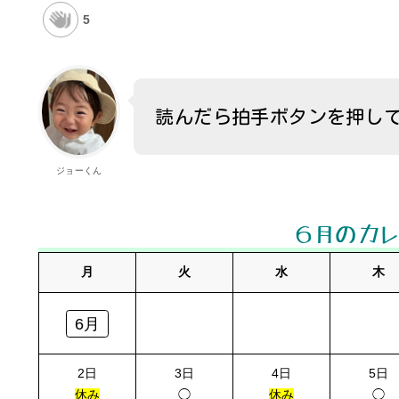
5
読んだら拍手ボタンを押し
ジョーくん
６月のカ
月
火
水
木
6月
2日
3日
4日
5日
休み
◯
休み
◯