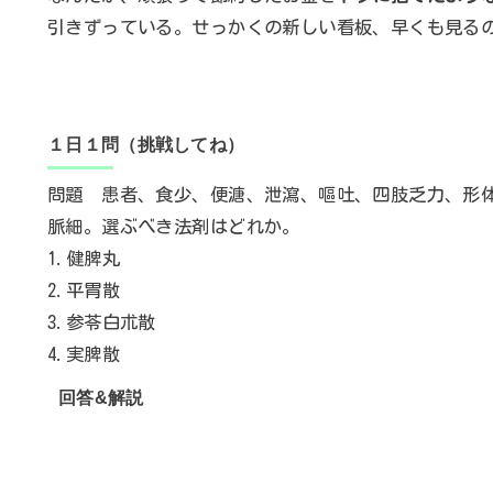
引きずっている。せっかくの新しい看板、早くも見る
１日１問（挑戦してね）
問題 患者、食少、便溏、泄瀉、嘔吐、四肢乏力、形
脈細。選ぶべき法剤はどれか。
1.健脾丸
2.平胃散
3.参苓白朮散
4.実脾散
回答&解説