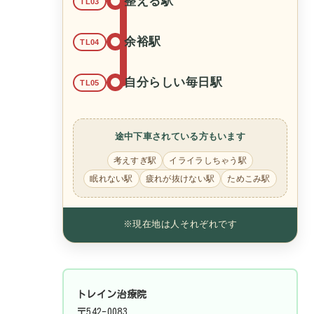
整える駅
TL03
余裕駅
TL04
自分らしい毎日駅
TL05
途中下車されている方もいます
考えすぎ駅
イライラしちゃう駅
眠れない駅
疲れが抜けない駅
ためこみ駅
※現在地は人それぞれです
トレイン治療院
〒542-0083