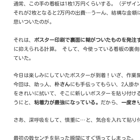
通常、この手の看板は1枚1万円くらいする。（デザイ
それが2枚となると2万円の出費…うーん、結構な金額
思いついたのが。
それは、
ポスター印刷で裏面に糊がついたものを発注
に抑えられる計算。 そして、今使っている看板の裏
ていた。
今日は楽しみにしていたポスターが到着！いざ、作業
今回は、助っ人、
朴さん
にも手伝ってもらい、2人掛
をきれいに拭いて、そこに新しいポスターを貼り付け
うにと、
粘着力が最強になっている。
だから、
一度き
さあ、深呼吸をして、慎重に…と、気合を入れて貼り
最初の数センチを貼った瞬間にすぐ悟ってしまった。