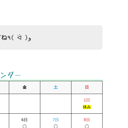
てね
٩( ᐛ )و
レンダー
金
土
日
1日
休み
6日
7日
8日
◯
◯
◯