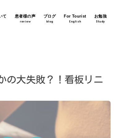
いて
患者様の声
ブログ
For Tourist
お勉強
review
blog
English
Study
まさかの大失敗？！看板リニ
」