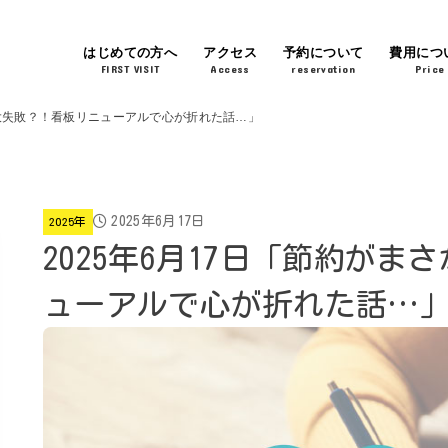
はじめての方へ
アクセス
予約について
費用につ
FIRST VISIT
Access
reservation
Price
の大失敗？！看板リニューアルで心が折れた話…」
2025年6月17日
2025年
2025年6月17日「節約が
ューアルで心が折れた話…