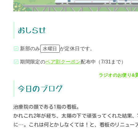
おしらせ
新部のみ
が定休日です。
水曜日
期間限定の
ペア割クーポン
配布中（7/31まで）
ラジオのお便り&
今日のブログ
治療院の顔である1階の看板。
かれこれ2年が経ち、太陽の下で頑張ってくれた結果
に…。これは何とかしなくては！と、看板のリニュー