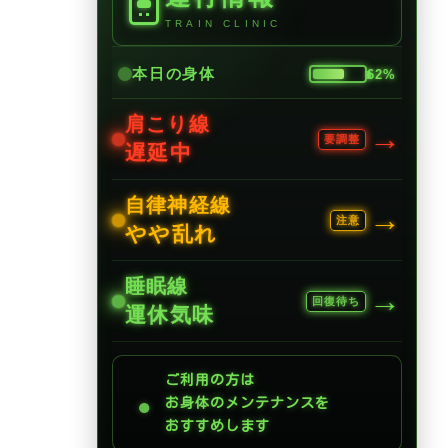
TRAIN CLINIC
本日の身体
62%
肩こり線
→
要調整
遅延中
自律神経線
→
注意
やや乱れ
睡眠線
→
回復待ち
運休気味
ご利用の方は
●
お身体のメンテナンスを
おすすめします