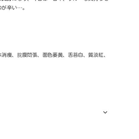
のが辛い…。
体消痩、脘腹悶張、面色萎黄、舌苔白、質淡紅、