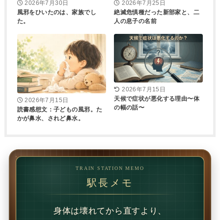
2026年7月30日
2026年7月25日
風邪をひいたのは、家族でし
絶滅危惧種だった新部家と、二
た。
人の息子の名前
2026年7月15日
天候で症状が悪化する理由〜体
2026年7月15日
の幅の話〜
読書感想文：子どもの風邪。た
かが鼻水、されど鼻水。
TRAIN STATION MEMO
駅長メモ
1回で変わることもあります。