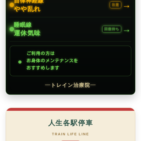
自律神経線
→
注意
やや乱れ
睡眠線
→
回復待ち
運休気味
ご利用の方は
●
お身体のメンテナンスを
おすすめします
━
トレイン治療院
━
人生各駅停車
TRAIN LIFE LINE