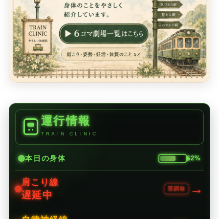
運行情報
TRAIN CLINIC
本日の身体
62%
肩こり線
→
要調整
遅延中