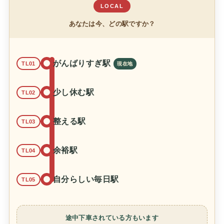
LOCAL
あなたは今、どの駅ですか？
がんばりすぎ駅
TL01
少し休む駅
TL02
整える駅
TL03
余裕駅
TL04
自分らしい毎日駅
TL05
途中下車されている方もいます