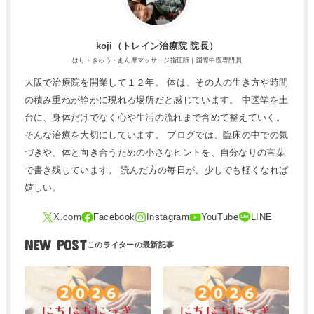
koji（トレ​イン治療院 院長）
はり・きゅう・あん摩マッサージ指圧師｜国際中医専門員
大阪で治療院を開業して１２年。 体は、その人の生き方や時間
の積み重ねが静かに現れる場所だと感じています。 中医学を土
台に、身体だけでなく心や生活の流れまで含めて整えていく。
そんな治療を大切にしています。 ブログでは、臨床の中での気
づきや、体と向き合うための小さなヒントを、自分なりの言葉
で書き残しています。 読んだ方の毎日が、少しでも軽くなれば
嬉しい。
NEW POST