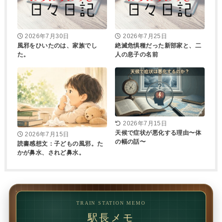
2026年7月30日
2026年7月25日
風邪をひいたのは、家族でし
絶滅危惧種だった新部家と、二
た。
人の息子の名前
2026年7月15日
天候で症状が悪化する理由〜体
2026年7月15日
の幅の話〜
読書感想文：子どもの風邪。た
かが鼻水、されど鼻水。
TRAIN STATION MEMO
駅長メモ