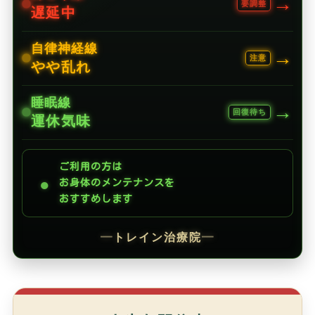
→
要調整
遅延中
自律神経線
→
注意
やや乱れ
睡眠線
→
回復待ち
運休気味
ご利用の方は
●
お身体のメンテナンスを
おすすめします
━
トレイン治療院
━