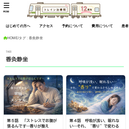
MENU
はじめての方へ
アクセス
予約について
費用について
患者
HOME
タグ : 香灸静坐
香灸静坐
第５話 「ストレスでお腹が
第４話 呼吸が浅い、眠れな
張るんです…香りが整え
い…それ、“香り”で変わる