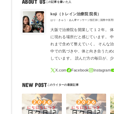
ABOUT US
koji（トレ​イン治療院 院長）
はり・きゅう・あん摩マッサージ指圧師｜国際中医専
大阪で治療院を開業して１２年。 
に現れる場所だと感じています。 
れまで含めて整えていく。 そんな
中での気づきや、体と向き合うため
しています。 読んだ方の毎日が、
NEW POST