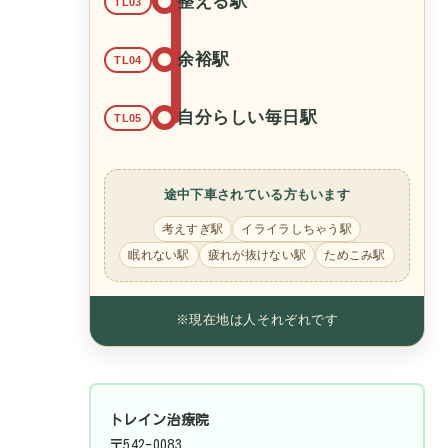
整える駅
TL03
余裕駅
TL04
自分らしい毎日駅
TL05
途中下車されている方もいます
考えすぎ駅
イライラしちゃう駅
眠れない駅
疲れが抜けない駅
ためこみ駅
※現在地は人それぞれです
トレイン治療院
〒542-0083