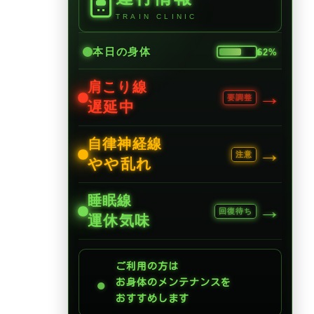
TRAIN CLINIC
本日の身体
62%
肩こり線
→
要調整
遅延中
自律神経線
→
注意
やや乱れ
睡眠線
→
回復待ち
運休気味
ご利用の方は
●
お身体のメンテナンスを
おすすめします