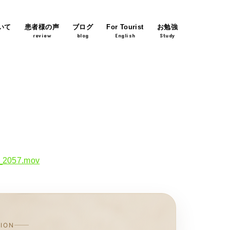
いて
患者様の声
ブログ
For Tourist
お勉強
review
blog
English
Study
G_2057.mov
TION