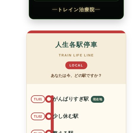
━
トレイン治療院
━
人生各駅停車
TRAIN LIFE LINE
LOCAL
あなたは今、どの駅ですか？
がんばりすぎ駅
TL01
少し休む駅
TL02