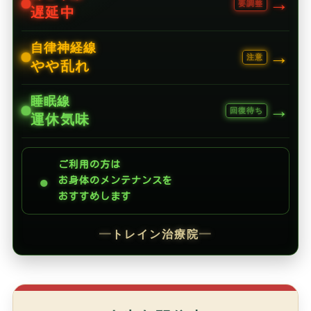
→
要調整
遅延中
自律神経線
→
注意
やや乱れ
睡眠線
→
回復待ち
運休気味
ご利用の方は
●
お身体のメンテナンスを
おすすめします
━
トレイン治療院
━