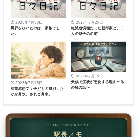
2026年7月30日
2026年7月25日
風邪をひいたのは、家族でし
絶滅危惧種だった新部家と、二
た。
人の息子の名前
2026年7月15日
天候で症状が悪化する理由〜体
2026年7月15日
の幅の話〜
読書感想文：子どもの風邪。た
かが鼻水、されど鼻水。
TRAIN STATION MEMO
駅長メモ