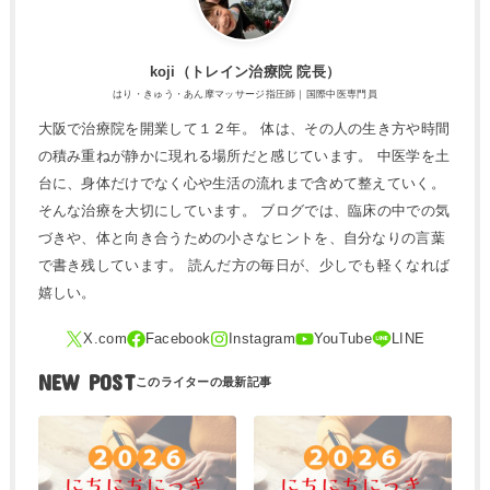
koji（トレ​イン治療院 院長）
はり・きゅう・あん摩マッサージ指圧師｜国際中医専門員
大阪で治療院を開業して１２年。 体は、その人の生き方や時間
の積み重ねが静かに現れる場所だと感じています。 中医学を土
台に、身体だけでなく心や生活の流れまで含めて整えていく。
そんな治療を大切にしています。 ブログでは、臨床の中での気
づきや、体と向き合うための小さなヒントを、自分なりの言葉
で書き残しています。 読んだ方の毎日が、少しでも軽くなれば
嬉しい。
NEW POST