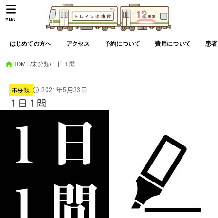
MENU
はじめての方へ
アクセス
予約について
費用について
患者
HOME
未分類
１日１問
2021年5月23日
未分類
１日１問