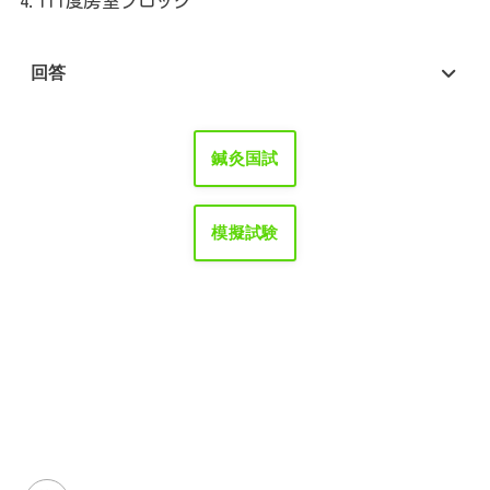
4.III
度房室ブロック
回答
鍼灸国試
模擬試験