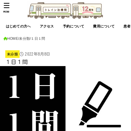
MENU
はじめての方へ
アクセス
予約について
費用について
患者
HOME
未分類
１日１問
2022年8月8日
未分類
１日１問