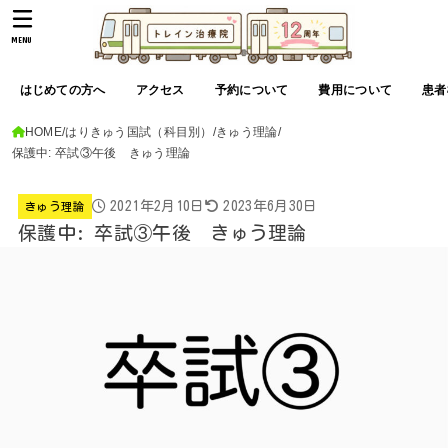
MENU
はじめての方へ
アクセス
予約について
費用について
患者
HOME
はりきゅう国試（科目別）
きゅう理論
保護中: 卒試③午後 きゅう理論
2021年2月10日
2023年6月30日
きゅう理論
保護中: 卒試③午後 きゅう理論