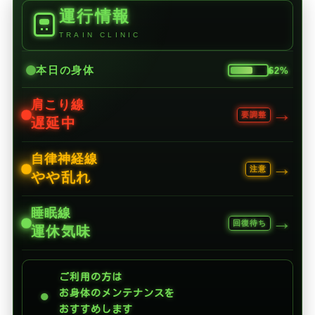
運行情報
TRAIN CLINIC
本日の身体
62%
肩こり線
→
要調整
遅延中
自律神経線
→
注意
やや乱れ
睡眠線
→
回復待ち
運休気味
ご利用の方は
●
お身体のメンテナンスを
おすすめします