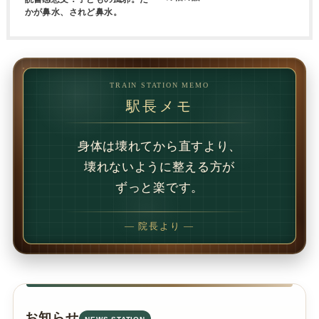
かが鼻水、されど鼻水。
TRAIN STATION MEMO
駅長メモ
— 院長より —
お知らせ