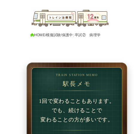
HOME
模擬試験
保護中: 卒試② 病理学
TRAIN STATION MEMO
駅長メモ
1回で変わることもあります。
でも、続けることで
変わることの方が多いです。