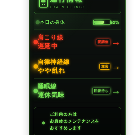
TRAIN CLINIC
本日の身体
62%
肩こり線
→
要調整
遅延中
自律神経線
→
注意
やや乱れ
睡眠線
→
回復待ち
運休気味
ご利用の方は
●
お身体のメンテナンスを
おすすめします