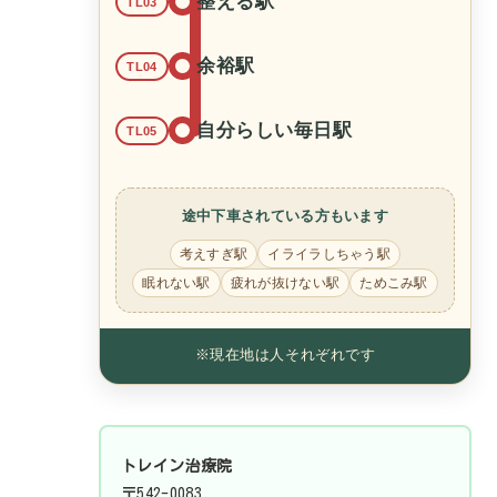
整える駅
TL03
余裕駅
TL04
自分らしい毎日駅
TL05
途中下車されている方もいます
考えすぎ駅
イライラしちゃう駅
眠れない駅
疲れが抜けない駅
ためこみ駅
※現在地は人それぞれです
トレイン治療院
〒542-0083