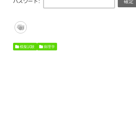
パスワード:
模擬試験
病理学