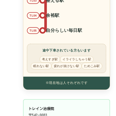
整える駅
TL03
余裕駅
TL04
自分らしい毎日駅
TL05
途中下車されている方もいます
考えすぎ駅
イライラしちゃう駅
眠れない駅
疲れが抜けない駅
ためこみ駅
※現在地は人それぞれです
トレイン治療院
〒542-0083