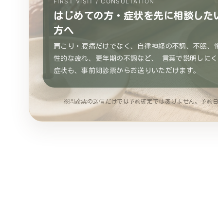
FIRST VISIT / CONSULTATION
はじめての方・症状を先に相談した
方へ
肩こり・腰痛だけでなく、自律神経の不調、不眠、
性的な疲れ、更年期の不調など、 言葉で説明しにく
症状も、事前問診票からお送りいただけます。
※問診票の送信だけでは予約確定ではありません。予約日