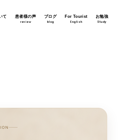
いて
患者様の声
ブログ
For Tourist
お勉強
review
blog
English
Study
TION