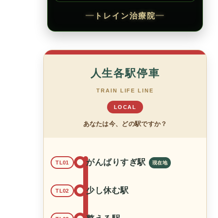
━
トレイン治療院
━
人生各駅停車
TRAIN LIFE LINE
LOCAL
あなたは今、どの駅ですか？
がんばりすぎ駅
TL01
少し休む駅
TL02