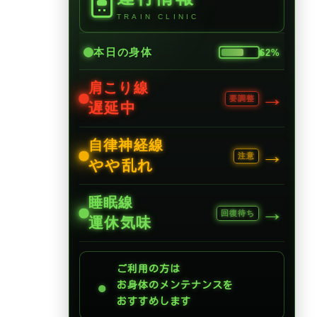
TRAIN CLINIC
本日の身体
62%
肩こり線
→
要調整
遅延中
自律神経線
→
注意
やや乱れ
睡眠線
→
回復待ち
運休気味
ご利用の方は
●
お身体のメンテナンスを
おすすめします