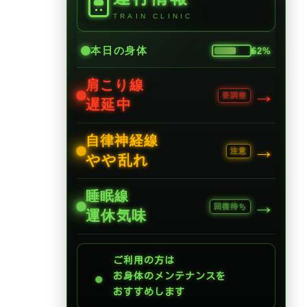
TRAIN CLINIC
本日の身体
62%
肩こり線
→
要調整
遅延中
自律神経線
→
注意
やや乱れ
睡眠線
→
回復待ち
運休気味
ご利用の方は
●
お身体のメンテナンスを
おすすめします