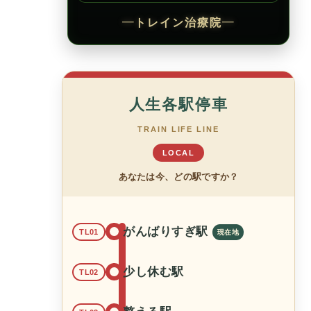
━
トレイン治療院
━
人生各駅停車
TRAIN LIFE LINE
LOCAL
あなたは今、どの駅ですか？
がんばりすぎ駅
TL01
少し休む駅
TL02