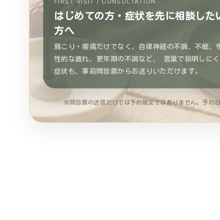
FIRST VISIT / CONSULTATION
はじめての方・症状を先に相談した
方へ
肩こり・腰痛だけでなく、自律神経の不調、不眠、
性的な疲れ、更年期の不調など、 言葉で説明しにく
症状も、事前問診票からお送りいただけます。
※問診票の送信だけでは予約確定ではありません。予約日