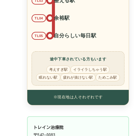
整える駅
TL03
余裕駅
TL04
自分らしい毎日駅
TL05
途中下車されている方もいます
考えすぎ駅
イライラしちゃう駅
眠れない駅
疲れが抜けない駅
ためこみ駅
※現在地は人それぞれです
トレイン治療院
〒542-0083