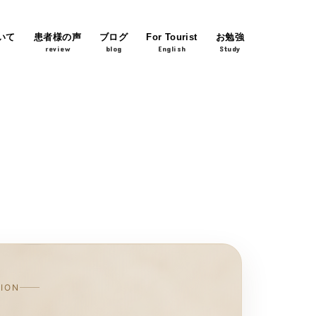
いて
患者様の声
ブログ
For Tourist
お勉強
review
blog
English
Study
TION