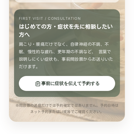
FIRST VISIT / CONSULTATION
はじめての方・症状を先に相談したい
方へ
肩こり・腰痛だけでなく、自律神経の不調、不
眠、慢性的な疲れ、更年期の不調など、 言葉で
説明しにくい症状も、事前問診票からお送りいた
だけます。
事前に症状を伝えて予約する
※問診票の送信だけでは予約確定ではありません。予約日時は
ネット予約またはLINE等でご確認ください。