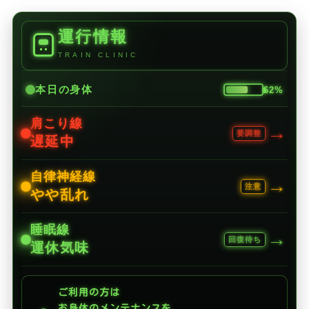
運行情報
TRAIN CLINIC
本日の身体
62%
肩こり線
→
要調整
遅延中
自律神経線
→
注意
やや乱れ
睡眠線
→
回復待ち
運休気味
ご利用の方は
お身体のメンテナンスを