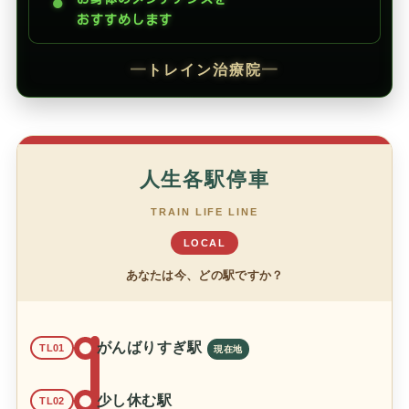
●
おすすめします
━
トレイン治療院
━
人生各駅停車
TRAIN LIFE LINE
LOCAL
あなたは今、どの駅ですか？
がんばりすぎ駅
TL01
少し休む駅
TL02