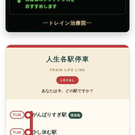
●
おすすめします
━
トレイン治療院
━
人生各駅停車
TRAIN LIFE LINE
LOCAL
あなたは今、どの駅ですか？
がんばりすぎ駅
TL01
少し休む駅
TL02