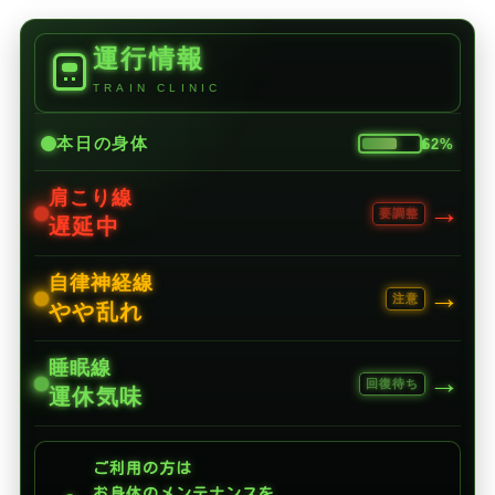
運行情報
TRAIN CLINIC
本日の身体
62%
肩こり線
→
要調整
遅延中
自律神経線
→
注意
やや乱れ
睡眠線
→
回復待ち
運休気味
ご利用の方は
お身体のメンテナンスを