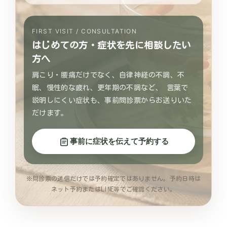
FIRST VISIT / CONSULTATION
はじめての方・症状を先に相談したい
方へ
肩こり・腰痛だけでなく、自律神経の不調、不
眠、慢性的な疲れ、更年期の不調など、 言葉で
説明しにくい症状も、事前問診票からお送りいた
だけます。
事前に症状を伝えて予約する
※問診票の送信だけでは予約確定ではありません。予約日時は
ネット予約またはLINE等でご確認ください。