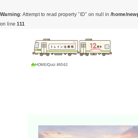
Warning
: Attempt to read property "ID" on null in
/home/newp
on line
111
HOME
Quiz #6562