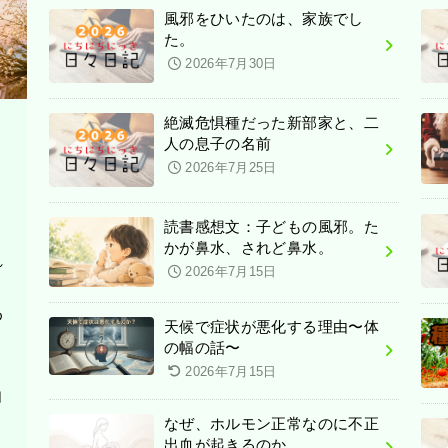
風邪をひいたのは、家族でし
た。
2026年7月30日
絶滅危惧種だった新部家と、二
人の息子の名前
2026年7月25日
読書感想文：子どもの風邪。た
かが鼻水、されど鼻水。
れ
2026年7月15日
め
天候で症状が悪化する理由〜体
の幅の話〜
2026年7月15日
自
なぜ、ホルモン正常なのに不正
出血が起きるのか