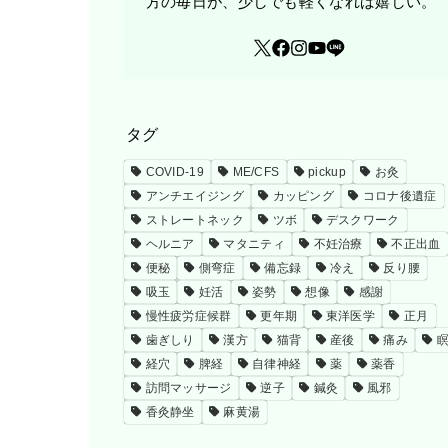
方の毎日が、少しでも軽くなれば嬉しい。
タグ
COVID-19
ME/CFS
pickup
お灸
アンチエイジング
カッピング
コロナ後遺症
ストレートネック
ツボ
デスクワーク
ヘルニア
マタニティ
不妊治療
不正出血
便秘
側弯症
備忘録
冷え
反り腰
吸玉
妊活
姿勢
想像
感謝
慢性疲労症候群
更年期
東洋医学
正月
歯ぎしり
漢方
猫背
産後
痛み
経穴
脾経
自律神経
薬
薬香
訪問マッサージ
逆子
鍼灸
風邪
香灸静坐
麻黄湯