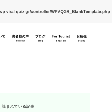
/wp-viral-quiz-gr/controller/WPVQGR_BlankTemplate.php
いて
患者様の声
ブログ
For Tourist
お勉強
review
blog
English
Study
く読まれている記事