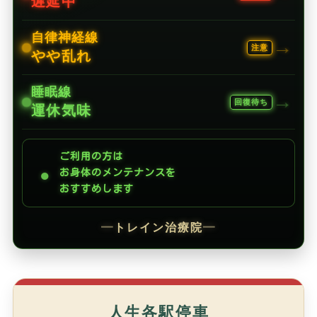
遅延中
自律神経線
→
注意
やや乱れ
睡眠線
→
回復待ち
運休気味
ご利用の方は
●
お身体のメンテナンスを
おすすめします
━
トレイン治療院
━
人生各駅停車