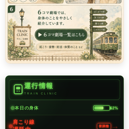
運行情報
TRAIN CLINIC
本日の身体
62%
肩こり線
→
要調整