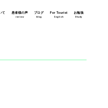
いて
患者様の声
ブログ
For Tourist
お勉強
review
blog
English
Study