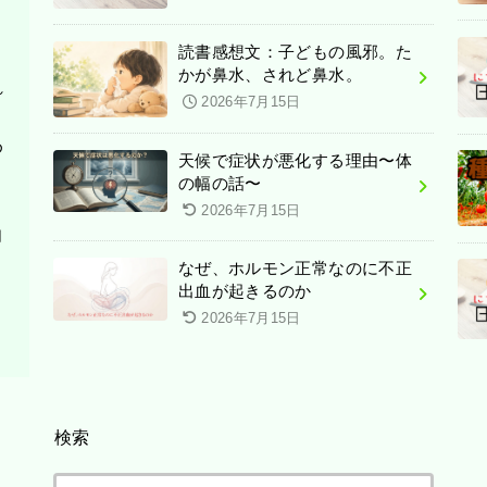
読書感想文：子どもの風邪。た
かが鼻水、されど鼻水。
れ
2026年7月15日
め
天候で症状が悪化する理由〜体
の幅の話〜
2026年7月15日
自
なぜ、ホルモン正常なのに不正
出血が起きるのか
2026年7月15日
検索
検